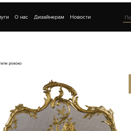
луги
О нас
Дизайнерам
Новости
тиле рококо