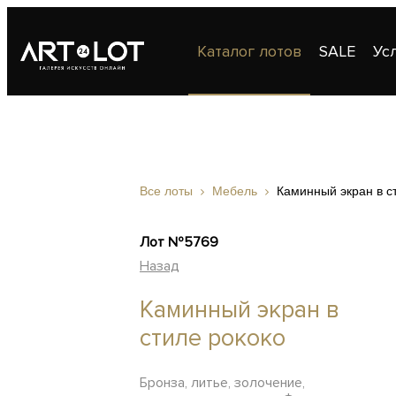
Каталог лотов
SALE
Ус
Публикации
Контакты
Все лоты
Мебель
Каминный экран в с
Лот №5769
Назад
Каминный экран в
стиле рококо
Бронза, литье, золочение,