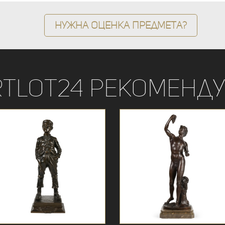
Нужна оценка предмета?
rtLot24 рекоменду