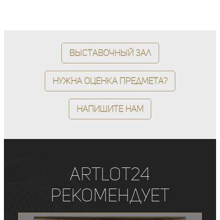
Выставочный зал
Нужна оценка предмета?
Напишите нам
ArtLot24
рекомендует