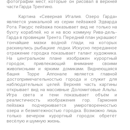
фотографии мест, которые он рисовал в верхней
части Гарда Трентино.
Картина «Северная Италия. Озеро Гарда»
является уникальной из серии пейзажей Эдварда
Рота. Ракурс пейзажа показывает вид не только на
бухту кораблей, но и на всю коммуну Рива-дель-
Гарда в провинции Тренто. Передний план украшают
тончайшие мазки водной глади, на которых
раскинулись рыбацкие лодки. Искусно переданное
отражение городка показывает талант художника.
На центральном плане изображен курортный
городок, привлекающий внимание своими
живописными и яркими домиками. Виднеющаяся
башня Торре Аппонале является главной
достопримечательностью города и служит для
наблюдательных целей. Верхняя часть картины
открывает вид на массивные Доломитовые Альпы.
Игра света и тени показывает объём и
реалистичность изображения гор. Гармония
пейзажа подчеркивается умиротворенностью
озера и безмятежностью городка. Возможно лишь
только вечером курортный городок обретёт
весёлую и шумную жизнь.