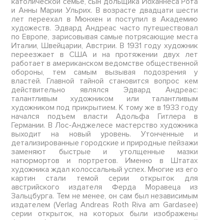
католической семье, сын дольщика Йоханнеса Рота
и Анны Марии Ульрих. В возрасте двадцати шести
лет переехал в Мюнхен и поступил в Академию
художеств. Эдвард Андреас часто путешествовал
по Европе, зарисовывая самые потрясающие места
Италии, Швейцарии, Австрии. В 1931 году художник
переезжает в США и на протяжении двух лет
работает в американском ведомстве общественной
обороны, тем самым вызывая подозрения у
властей. Главной тайной становится вопрос кем
действительно являлся Эдвард Андреас:
талантливым художником или талантливым
художником под прикрытием. К тому же в 1933 году
начался подъем власти Адольфа Гитлера в
Германии. В Лос-Анджелесе мастерство художника
выходит на новый уровень. Утонченные и
детализированные городские и природные пейзажи
заменяют быстрые и утолщенные мазки
натюрмортов и портретов. Именно в Штатах
художника ждал колоссальный успех. Многие из его
картин стали темой серии открыток для
австрийского издателя Ферда Моравеца из
Зальцбурга. Тем не менее, он сам был независимым
издателем (Verlag Andreas Roth Riva am Gardasee)
серии открыток, на которых были изображены