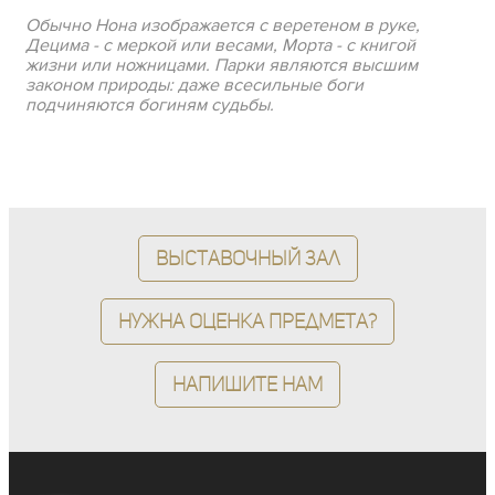
Обычно Нона изображается с веретеном в руке,
Децима - с меркой или весами, Морта - с книгой
жизни или ножницами. Парки являются высшим
законом природы: даже всесильные боги
подчиняются богиням судьбы.
Выставочный зал
Нужна оценка предмета?
Напишите нам