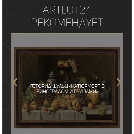
ArtLot24
рекомендует
Готфрид Шульц «Натюрморт с
виноградом и грушами»