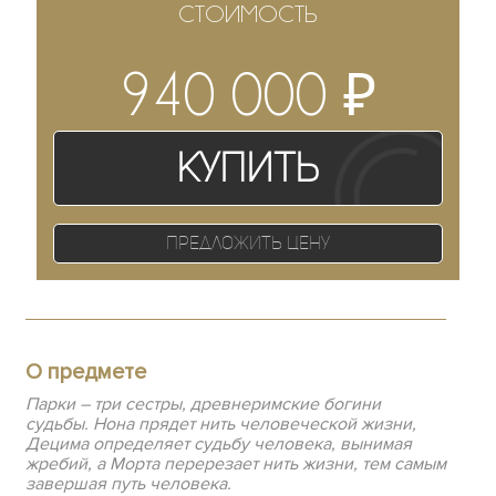
СТОИМОСТЬ
₽
940 000
Купить
Предложить цену
О предмете
Парки – три сестры, древнеримские богини
судьбы. Нона прядет нить человеческой жизни,
Децима определяет судьбу человека, вынимая
жребий, а Морта перерезает нить жизни, тем самым
завершая путь человека.