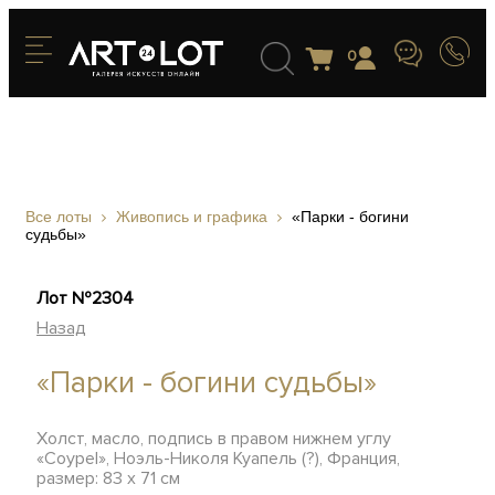
0
Все лоты
Живопись и графика
«Парки - богини
судьбы»
Лот №2304
Назад
«Парки - богини судьбы»
Холст, масло, подпись в правом нижнем углу
«Coypel», Ноэль-Николя Куапель (?), Франция,
размер: 83 х 71 см