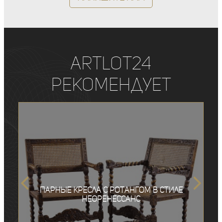
ArtLot24
рекомендует
Парные кресла с ротангом в стиле
неоренессанс