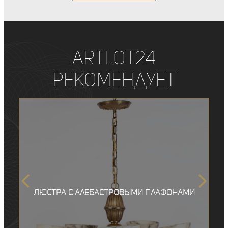
ArtLot24
рекомендует
Люстра с алебастровыми плафонами