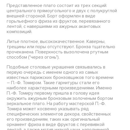
Представленное плато состоит из трех секций:
центрального прямоугольного и двух с полукруглой
внешней стороной. Борт оформлен в виде
горьльефного фриза из фруктов, перевязанного
лентой, с навершиями из ажурных акантовых
композиций.
Литье плотное, высококачественное. Каверны,
трещины или поры отсутствуют. Бронза тщательно
прочеканена. Поверхность вызолочена ртутным
способом ("через огонь").
Подобные столовые украшения связывались в
первую очередь с именем одного из самых
известных парижских бронзовщиков того времени
– П.-Ф. Томиром. Такие гарнитуры стали его
наиболее характерными произведениями. Именно
П.-Ф. Томиру первому пришла в голову идея
окружить ажурным бронзовым золоченым бортом
зеркальное плато. На работу мастерской П.-Ф.
Томира может косвенно указывать ряд
специфических элементов декора, свойственных
его произведениям, таких как оригинальный
орнамент фриза в виде фруктов с перевивкой
лентой, а также мотив низкой чаши, наполненной