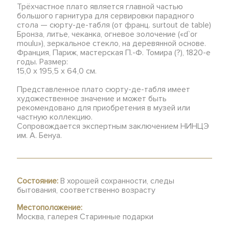
Трёхчастное плато является главной частью
большого гарнитура для сервировки парадного
стола — сюрту-де-табля (от франц. surtout de table)
Бронза, литье, чеканка, огневое золочение («d`or
moulu»), зеркальное стекло, на деревянной основе.
Франция, Париж, мастерская П.-Ф. Томира (?), 1820-е
годы. Размер:
15,0 х 195,5 х 64,0 см.
Представленное плато сюрту-де-табля имеет
художественное значение и может быть
рекомендовано для приобретения в музей или
частную коллекцию.
Сопровождается экспертным заключением НИНЦЭ
им. А. Бенуа.
Состояние:
В хорошей сохранности, следы
бытования, соответственно возрасту
Местоположение:
Москва, галерея Старинные подарки