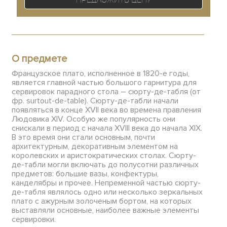
О предмете
Французское плато, исполненное в 1820-е годы,
является главной частью большого гарнитура для
сервировок парадного стола – сюрту-де-табля (от
фр. surtout-de-table). Сюрту-де-табли начали
появляться в конце XVII века во времена правления
Людовика XIV. Особую же популярность они
снискали в период с начала XVIII века до начала XIX.
В это время они стали основным, почти
архитектурным, декоративным элементом на
королевских и аристократических столах. Сюрту-
де-табли могли включать до полусотни различных
предметов: большие вазы, конфектуры,
канделябры и прочее. Непременной частью сюрту-
де-табля являлось одно или несколько зеркальных
плато с ажурным золоченым бортом, на которых
выставляли основные, наиболее важные элементы
сервировки.