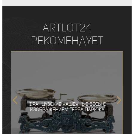
ArtLot24
рекомендует
Французские чашечные весы с
изображением герба Парижа