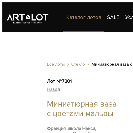
Каталог лотов
SALE
Ус
Публикации
Контакты
Все лоты
Стекло
Миниатюрная ваза с
Лот №7201
Назад
Миниатюрная ваза
с цветами мальвы
Франция, школа Нанси,