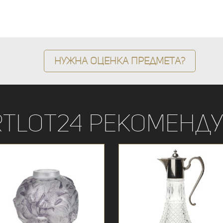
Нужна оценка предмета?
rtLot24 рекоменду