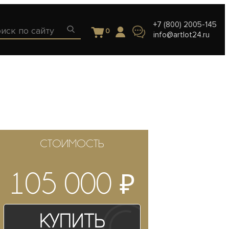
+7 (800) 2005-145
0
info@artlot24.ru
СТОИМОСТЬ
₽
105 000
Купить