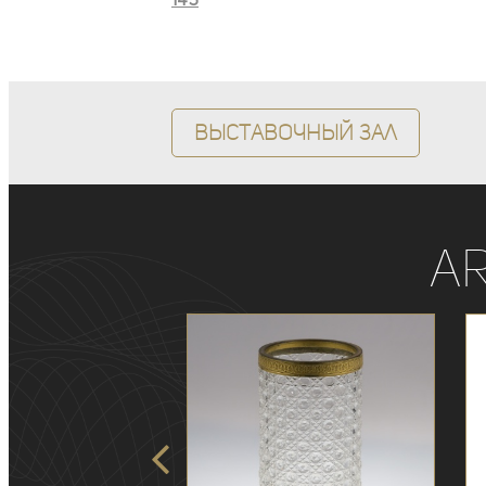
145
Выставочный зал
A