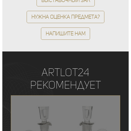
Выставочный зал
Нужна оценка предмета?
Напишите нам
ArtLot24
рекомендует