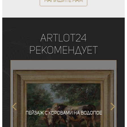
Напишите нам
ArtLot24
рекомендует
Пейзаж с коровами на водопое