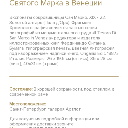
Святого Марка в Венеции
Экспонаты сокровищницы Сан Марко. XIX - 22.
Золотой алтарь (Пала д'Оро). Фрагмент.
Хромолитография является частью серии
литографий из монументального труда «Il Tesoro Di
San Marco in Venezia» редактора и издателя
иллюстрированных книг Фердинандо Онганиа.
Бумага, типографская печать, цветная литография,
под изображением надписи «Ferd. Ongania Edit. 1887»
Италия. Размеры: 26 х 19.5 см (оттиск), 36 х 28 см
(лист), 40х31 см (в раме)
Состояние:
В хорошей сохранности, под стеклом, в
современной раме
Местоположение:
Санкт-Петербург, галерея Артлот
Для получения подробной информации или
оформления доставки звоните: