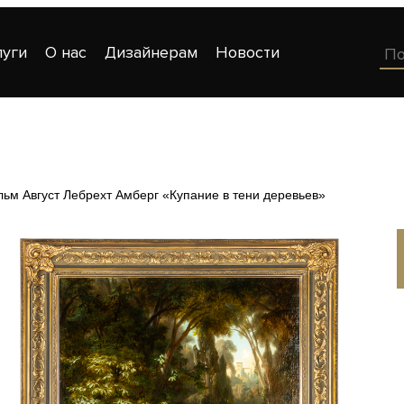
луги
О нас
Дизайнерам
Новости
льм Август Лебрехт Амберг «Купание в тени деревьев»