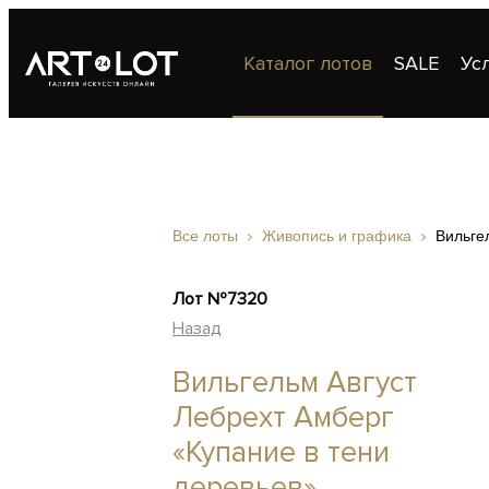
Каталог лотов
SALE
Ус
Публикации
Контакты
Все лоты
Живопись и графика
Вильге
Лот №7320
Назад
Вильгельм Август
Лебрехт Амберг
«Купание в тени
деревьев»