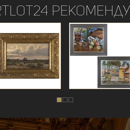
rtLot24 рекоменду