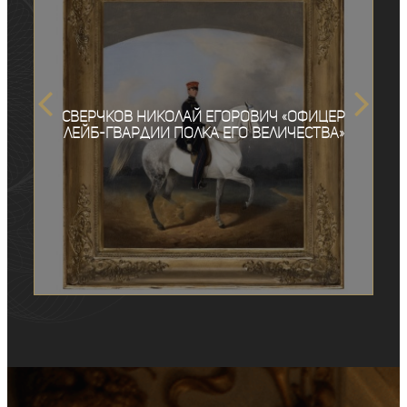
Сверчков Николай Егорович «Офицер
лейб-гвардии полка Его Величества»