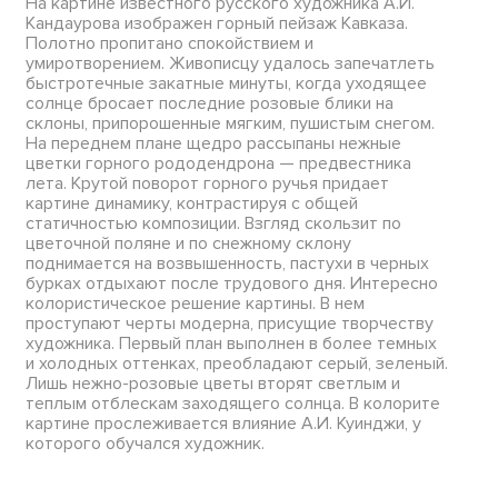
На картине известного русского художника А.И.
Кандаурова изображен горный пейзаж Кавказа.
Полотно пропитано спокойствием и
умиротворением. Живописцу удалось запечатлеть
быстротечные закатные минуты, когда уходящее
солнце бросает последние розовые блики на
склоны, припорошенные мягким, пушистым снегом.
На переднем плане щедро рассыпаны нежные
цветки горного рододендрона — предвестника
лета. Крутой поворот горного ручья придает
картине динамику, контрастируя с общей
статичностью композиции. Взгляд скользит по
цветочной поляне и по снежному склону
поднимается на возвышенность, пастухи в черных
бурках отдыхают после трудового дня. Интересно
колористическое решение картины. В нем
проступают черты модерна, присущие творчеству
художника. Первый план выполнен в более темных
и холодных оттенках, преобладают серый, зеленый.
Лишь нежно-розовые цветы вторят светлым и
теплым отблескам заходящего солнца. В колорите
картине прослеживается влияние А.И. Куинджи, у
которого обучался художник.