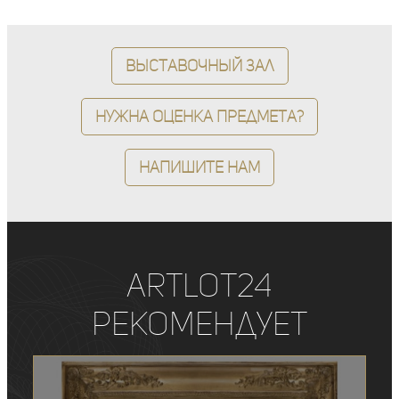
Выставочный зал
Нужна оценка предмета?
Напишите нам
ArtLot24
рекомендует