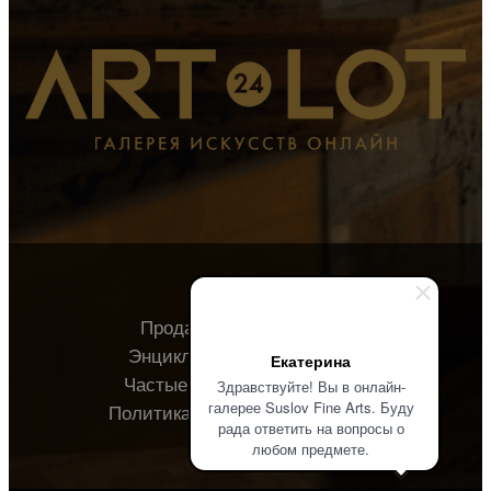
Продавцу
Покупателю
Энциклопедия
О галерее
Екатерина
Частые вопросы
Контакты
Здравствуйте! Вы в онлайн-
галерее Suslov Fine Arts. Буду
Политика конфиденциальности
рада ответить на вопросы о
любом предмете.