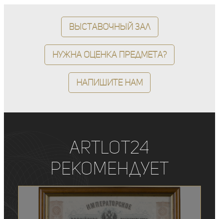
Выставочный зал
Нужна оценка предмета?
Напишите нам
ArtLot24
рекомендует