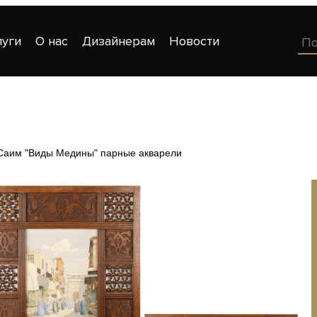
луги
О нас
Дизайнерам
Новости
Саим "Виды Медины" парные акварели