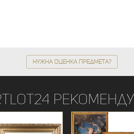
Нужна оценка предмета?
rtLot24 рекоменду