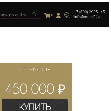
+7 (800) 2005-145
0
info@artlot24.ru
СТОИМОСТЬ
₽
450 000
Купить