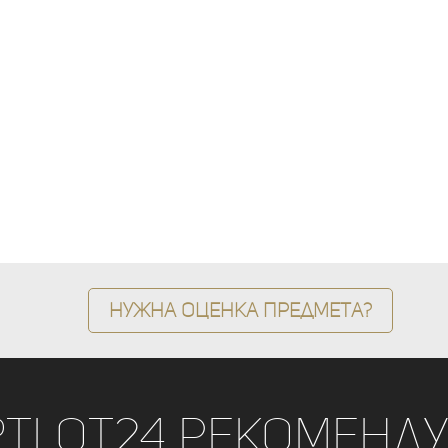
Нужна оценка предмета?
rtLot24 рекоменду