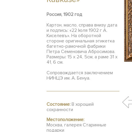
Россия, 1902 год
Картон, масло, справа внизу дата
и подпись: «22 Iюля 1902 г А.
Киселевъ». На оборотной
стороне оригинальная этикетка
багетно-рамочной фабрики
Петра Семеновича Абросимова.
Размеры: 15 х 24, 5см, а раме 31 х
41, 6 см.
Сопровождается заключением
НИНЦЭ им. А. Бенуа.
Состояние:
В хорошей
сохранности
Местоположение:
Москва, галерея Старинные
подарки