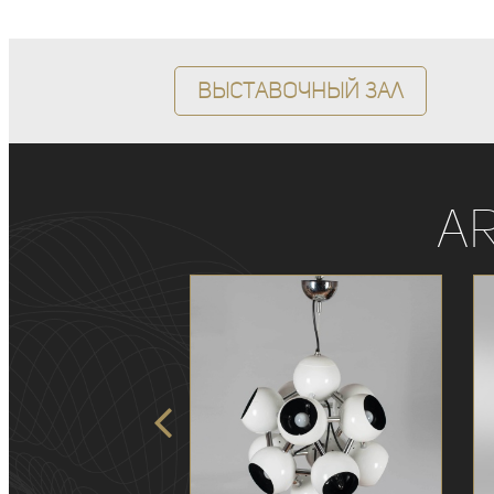
Выставочный зал
A