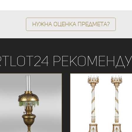
Нужна оценка предмета?
rtLot24 рекоменду