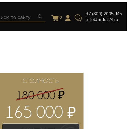
+7 (800) 2005-145
0
info@artlot24.ru
СТОИМОСТЬ
₽
180 000
₽
165 000