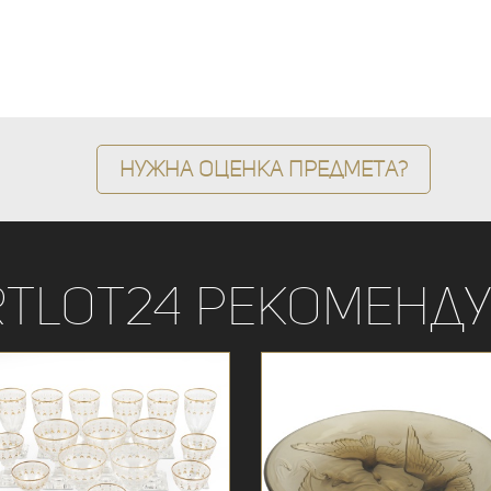
Нужна оценка предмета?
rtLot24 рекоменду