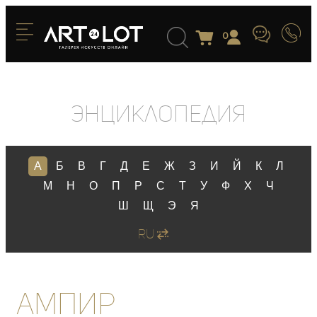
0
Энциклопедия
А
Б
В
Г
Д
Е
Ж
З
И
Й
К
Л
М
Н
О
П
Р
С
Т
У
Ф
Х
Ч
Ш
Щ
Э
Я
RU
Ампир