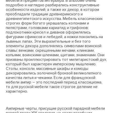
мебели и предметов интерьера. В альбоме очень
подробно и наглядно разбирались конструктивные
особенности изделий, а также их декор, в котором
преобладали традиции древнеримского и
древнеегипетского искусства. Мебель классических
строгих форм богато украшалась колонами и
пилястрами, головками кариатид и грифонов;
подлокотники кресел и диванов оформлялись
фигурами сфинксов и лебедей, а ножки покоились на
львиных лапах. Эти выразительные и без того
элементы декора дополнялись символами воинской
славы: венками, скрещенными мечами, клинками,
копьями, воинскими шлемами, щитами, знаменами. Они
призваны проиллюстрировать тот милитаристский дух,
который был характерен имперскому мышлению.
Столы, консоли, массивные шкафы и комоды
декорировались золоченой бронзой великолепного
качества литья и чеканки. Если для французской
мебели ампир – это последний период классицизма,
то для русской мебели такое строгое деление не
характерно.
Ампирные черты, присущие русской парадной мебели
первой трети XIX столетия, не стали всеобщим