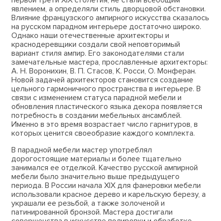
явлением, а определяли стиль дворцовой обстановки.
Влияние французского ампирного искусства сказалось
на русском парадном интерьере достаточно широко.
Однако наши отечественные архитекторы и
краснодеревщики создали свой неповторимый
вариант стиля ампир. Его законодателями стали
замечательные мастера, прославленные архитекторы:
А. Н. Воронихин, В. П. Стасов, К. Росси, О. Монферан.
Новой задачей архитекторов становится создание
цельного гармоничного пространства в интерьере. В
связи с изменением статуса парадной мебели и
обновления пластического языка декора появляется
потребность в создании мебельных ансамблей.
Именно в это время возрастает число гарнитуров, в
которых ценится своеобразие каждого комплекта.
В парадной мебели мастер употреблял
дорогостоящие материалы и более тщательно
занимался ее отделкой. Качество русской ампирной
мебели было значительно выше предыдущего
периода. В России начала XIX для фанеровки мебели
использовали красное дерево и карельскую березу, а
украшали ее резьбой, а также золоченой и
патинированной бронзой. Мастера достигали
совершенства в искусстве полировки и обработке