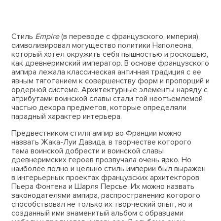
Стиль
Empire
(в переводе с французского, империя),
символизировал могущество политики Наполеона,
который хотел окружить себя пышностью и роскошью,
как древнеримский император. В основе французского
ампира лежала классическая античная традиция с ее
явным тяготением к совершенству форм и пропорций и
ордерной системе. Архитектурные элементы наряду с
атрибутами воинской славы стали той неотъемлемой
частью декора предметов, которые определяли
парадный характер интерьера.
Предвестником стиля ампир во Франции можно
назвать Жака-Луи Давида, в творчестве которого
тема воинской добрести и воинской славы
древнеримских героев прозвучала очень ярко. Но
наиболее полно и цельно стиль империи был выражен
в интерьерных проектах французских архитекторов
Пьера Фонтена и Шарля Персье. Их можно назвать
законодателями ампира, распространению которого
способствовал не только их творческий опыт, но и
созданный ими знаменитый альбом с образцами