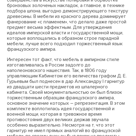
бронзовых золоченых накладок, а главное, в технике
подбора шпона, выгодно демонстрирующего текстуру
древесины. В мебели из красного дерева доминирует
фанерование «с пламенем», что делало даже простой
предмет весьма эффектным. Для утверждения
идеалов имперской власти и государственной мощи,
которые воплощались в образном строе парадной
мебели, лучше всего подходил торжественный язык
французского ампира.
Интересен тот факт, что мебель в ампирном стиле
изготавливалась в России задолго до
наполеоновского нашествия. Так, в 1806 году
управляющим Кабинетом его величества графом Д. Е.
Гурьевым был поднесен в дар Александру I гарнитур
из двадцати шести предметов из шпалерного
кабинета. Своей монументальностью он был близок
торжественным образцам французского ампира,
основное значение которых – репрезентация. В этом
комплекте воплотилась идея государственной и
военной мощи, которая в тревожное время
противостояния двух великих держав звучала
особенно выразительно. Несмотря на т, что этот
гарнитур не имел прямых аналогий во французской
мебели, по своему духу он был похож на предметы