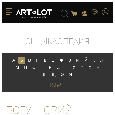
0
Энциклопедия
А
Б
В
Г
Д
Е
Ж
З
И
Й
К
Л
М
Н
О
П
Р
С
Т
У
Ф
Х
Ч
Ш
Щ
Э
Я
RU
Богун Юрий