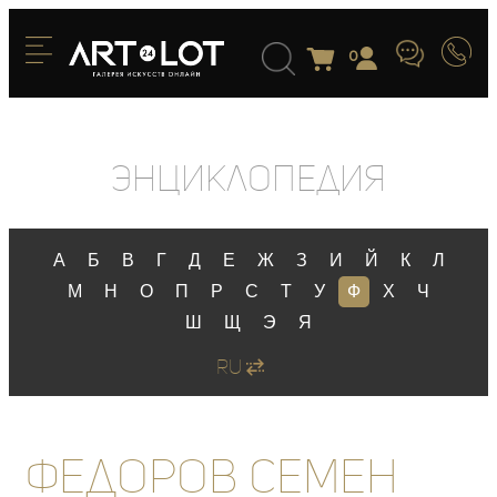
0
Энциклопедия
А
Б
В
Г
Д
Е
Ж
З
И
Й
К
Л
М
Н
О
П
Р
С
Т
У
Ф
Х
Ч
Ш
Щ
Э
Я
RU
Федоров Семен