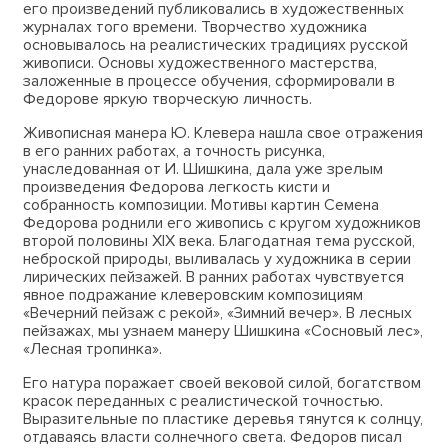
его произведений публиковались в художественных
журналах того времени. Творчество художника
основывалось на реалистических традициях русской
живописи. Основы художественного мастерства,
заложенные в процессе обучения, сформировали в
Федорове яркую творческую личность.
Живописная манера Ю. Клевера нашла свое отражения
в его ранних работах, а точность рисунка,
унаследованная от И. Шишкина, дала уже зрелым
произведения Федорова легкость кисти и
собранность композиции. Мотивы картин Семена
Федорова роднили его живопись с кругом художников
второй половины XIX века. Благодатная тема русской,
неброской природы, выливалась у художника в серии
лирических пейзажей. В ранних работах чувствуется
явное подражание клеверовским композициям
«Вечерний пейзаж с рекой», «Зимний вечер». В лесных
пейзажах, мы узнаем манеру Шишкина «Сосновый лес»,
«Лесная тропинка».
Его натура поражает своей вековой силой, богатством
красок переданных с реалистической точностью.
Выразительные по пластике деревья тянутся к солнцу,
отдаваясь власти солнечного света. Федоров писал