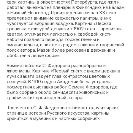
свои картины в окрестностях Петербурга, где жил и
работал, выезжал на пленэры в Финляндию, на Валаам,
в Нижний Новгород. Произведения начала ХХ века
привлекают внимание свежестью палитры, в них
чувствуется вибрация воздуха. Картина «Лесная
тропинка с фигурой девушки » 1902 года – пронизана
светом, отличается легкостью и свободой кисти.
Работы позднего периода торжественны и
эмоциональны, в них есть радость жизни и творческий
поиск автора. Мазок более раскован в движении и
обобщен в лепке формы.
Зимние пейзажи С. Федорова разнообразны и
живописны. Картина «Первый снег» с видом церкви в
лучах заката радует глаз контрастом цветовых
созвучий. В 1910 году в Академии была устроена
посмертная выставка работ Семена Федорова, где
было собрано около семидесяти живописных и
графических произведений автора.
Творчество С. Ф. Федорова занимает одну из ярких
страниц в истории Русского искусства, картины
храниться в музейных и частных собраниях.