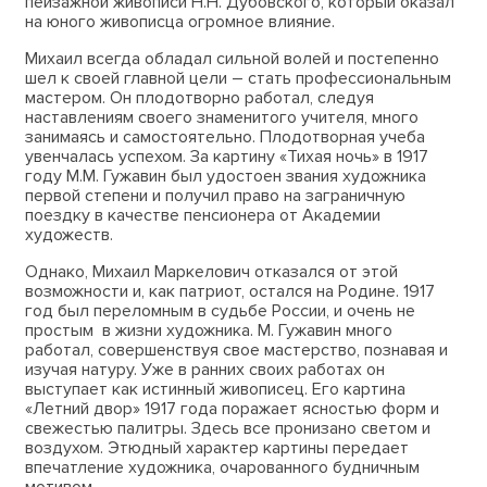
пейзажной живописи Н.Н. Дубовского, который оказал
на юного живописца огромное влияние.
Михаил всегда обладал сильной волей и постепенно
шел к своей главной цели – стать профессиональным
мастером. Он плодотворно работал, следуя
наставлениям своего знаменитого учителя, много
занимаясь и самостоятельно. Плодотворная учеба
увенчалась успехом. За картину «Тихая ночь» в 1917
году М.М. Гужавин был удостоен звания художника
первой степени и получил право на заграничную
поездку в качестве пенсионера от Академии
художеств.
Однако, Михаил Маркелович отказался от этой
возможности и, как патриот, остался на Родине. 1917
год был переломным в судьбе России, и очень не
простым в жизни художника. М. Гужавин много
работал, совершенствуя свое мастерство, познавая и
изучая натуру. Уже в ранних своих работах он
выступает как истинный живописец. Его картина
«Летний двор» 1917 года поражает ясностью форм и
свежестью палитры. Здесь все пронизано светом и
воздухом. Этюдный характер картины передает
впечатление художника, очарованного будничным
мотивом.