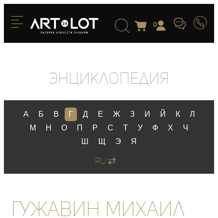
0
Энциклопедия
А
Б
В
Г
Д
Е
Ж
З
И
Й
К
Л
М
Н
О
П
Р
С
Т
У
Ф
Х
Ч
Ш
Щ
Э
Я
RU
Гужавин Михаил