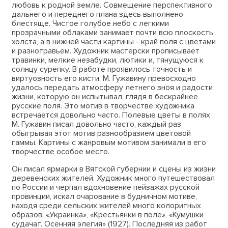
любовь к родной земле. Совмещение перспективного
дальнего и переднего плана здесь выполнено
блестяще. Чистое голубое небо с легкими
прозрачными облаками занимает почти всю плоскость
холста, а в нижней части картины - край поля с цветами
и разнотравьем. Художник мастерски прописывает
травинки, мелкие незабудки, лютики и, тянущуюся к
солнцу сурепку. В работе проявилось точность и
виртуозность его кисти. М. Гужавину превосходно
удалось передать атмосферу летнего зноя и радости
жизни, которую он испытывал, глядя в бескрайнее
русские поля. Это мотив в творчестве художника
встречается довольно часто. Полевые цветы в полях
М. Гужавин писал довольно часто, каждый раз
обыгрывая этот мотив разнообразием цветовой
гаммы. Картины с жанровым мотивом занимали в его
творчестве особое место.
Он писал ярмарки в Вятской губернии и сцены из жизни
деревенских жителей. Художник много путешествовал
по России и черпал вдохновение пейзажах русской
провинции, искал очарование в будничном мотиве,
находя среди сельских жителей много колоритных
образов: «Украинка», «Крестьянки в поле», «Кумушки
судачат. Осенняя элегия» (1927). Последняя из работ