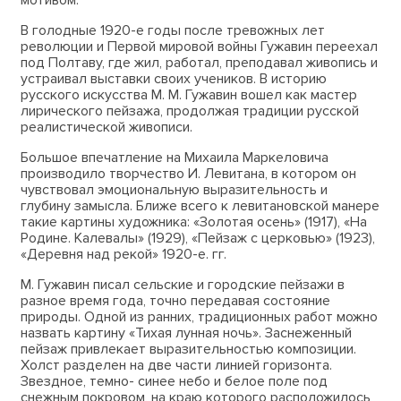
В голодные 1920-е годы после тревожных лет
революции и Первой мировой войны Гужавин переехал
под Полтаву, где жил, работал, преподавал живопись и
устраивал выставки своих учеников. В историю
русского искусства М. М. Гужавин вошел как мастер
лирического пейзажа, продолжая традиции русской
реалистической живописи.
Большое впечатление на Михаила Маркеловича
производило творчество И. Левитана, в котором он
чувствовал эмоциональную выразительность и
глубину замысла. Ближе всего к левитановской манере
такие картины художника: «Золотая осень» (1917), «На
Родине. Калевалы» (1929), «Пейзаж с церковью» (1923),
«Деревня над рекой» 1920-е. гг.
М. Гужавин писал сельские и городские пейзажи в
разное время года, точно передавая состояние
природы. Одной из ранних, традиционных работ можно
назвать картину «Тихая лунная ночь». Заснеженный
пейзаж привлекает выразительностью композиции.
Холст разделен на две части линией горизонта.
Звездное, темно- синее небо и белое поле под
снежным покровом, на краю которого расположилось