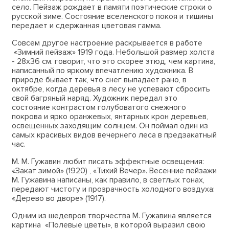
село. Пейзаж рождает в памяти поэтические строки о
русской зиме. Состояние вселенского покоя и тишины
передает и сдержанная цветовая гамма.
Совсем другое настроение раскрывается в работе
«Зимний пейзаж» 1919 года. Небольшой размер холста
- 28х36 см. говорит, что это скорее этюд, чем картина,
написанный по яркому впечатлению художника. В
природе бывает так, что снег выпадает рано, в
октябре, когда деревья в лесу не успевают сбросить
свой багряный наряд. Художник передал это
состояние контрастом голубоватого снежного
покрова и ярко оранжевых, янтарных крон деревьев,
освещенных заходящим солнцем. Он поймал один из
самых красивых видов вечернего леса в предзакатный
час.
М. М. Гужавин любит писать эффектные освещения:
«Закат зимой» (1920) , «Тихий Вечер». Весенние пейзажи
М. Гужавина написаны, как правило, в светлых тонах,
передают чистоту и прозрачность холодного воздуха:
«Дерево во дворе» (1917).
Одним из шедевров творчества М. Гужавина является
картина «Полевые цветы», в которой выразил свою