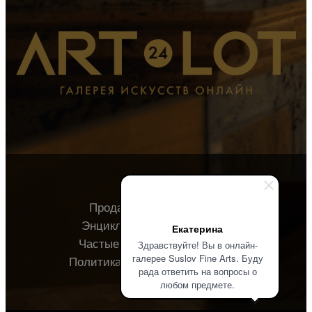
Продавцу
Покупателю
Энциклопедия
О галерее
Екатерина
Частые вопросы
Контакты
Здравствуйте! Вы в онлайн-
галерее Suslov Fine Arts. Буду
Политика конфиденциальности
рада ответить на вопросы о
любом предмете.