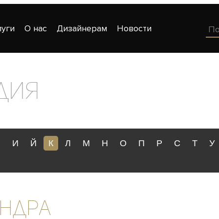
луги
О нас
Дизайнерам
Новости
дия
З
И
Й
К
Л
М
Н
О
П
Р
С
Т
У
андра