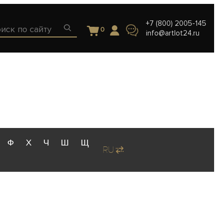
+7 (800) 2005-145
0
info@artlot24.ru
Ф
Х
Ч
Ш
Щ
RU