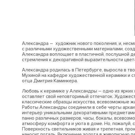
Александра – художник нового поколения, и, несм
с различными художественными материалами, созд
Александра воплощает в пластичной, послушной дея
стремления к декоративной выразительности цвет
Александра родилась в Петербурге, выросла в твор
Мухиной на кафедре художественной керамики и ст
отца Дмитрия Каминкера.
Любовь к керамике у Александры – одно из ярких 
оставляет свой неповторимый отпечаток. Художеств
классические образцы искусства, всевозможные жа
Работы Александры соединили в себе черты архаи
интерьер уникальными декоративными предметами, 
панно различных размеров, часы, бокалы, всевоз
атмосферу комфорта и уюта в доме. Но, пожалуй, 
Поверхность светильников живая и трепетная, про
наносит поталь. Включение золота в живописную п