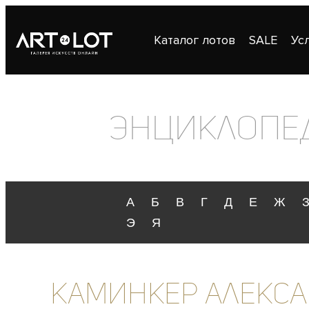
Каталог лотов
SALE
Ус
Публикации
Контакты
Энциклопе
А
Б
В
Г
Д
Е
Ж
Э
Я
Каминкер Алекс