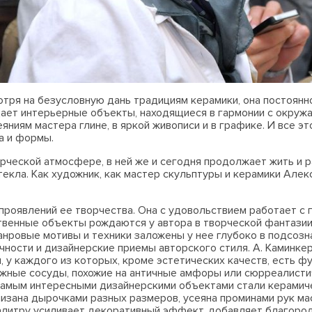
отря на безусловную дань традициям керамики, она постоян
ает интерьерные объекты, находящиеся в гармонии с окруж
ниям мастера глине, в яркой живописи и в графике. И все э
а и формы.
ческой атмосфере, в ней же и сегодня продолжает жить и ра
екла. Как художник, как мастер скульптуры и керамики Алек
проявлений ее творчества. Она с удовольствием работает с 
енные объекты рождаются у автора в творческой фантазии. К
нровые мотивы и техники заложены у нее глубоко в подсозна
чности и дизайнерские приемы авторского стиля. А. Каминке
у каждого из которых, кроме эстетических качеств, есть фу
можные сосуды, похожие на античные амфоры или сюрреалист
самым интересными дизайнерскими объектами стали керамиче
низана дырочками разных размеров, усеяна проминами рук мас
алитру усиливает декоративный эффект, добавляет благород