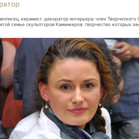
оратор
вописец, керамист, декоратор интерьера; член Творческого
итой семье скульпторов Каминкеров, творчество которых зан