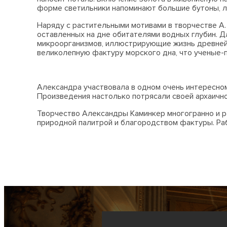
форме светильники напоминают большие бутоны, лис
Наряду с растительными мотивами в творчестве А. 
оставленных на дне обитателями водных глубин. 
микроорганизмов, иллюстрирующие жизнь древнейше
великолепную фактуру морского дна, что ученые-
Александра участвовала в одном очень интересно
Произведения настолько потрясали своей архаично
Творчество Александры Каминкер многогранно и р
природной палитрой и благородством фактуры. Раб