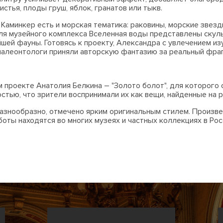
тья, плоды груш, яблок, гранатов или тыкв.
Каминкер есть и морская тематика: раковины, морские звезд
Для музейного комплекса Вселенная воды представлены скуль
й фауны. Готовясь к проекту, Александра с увлечением изу
палеонтологи приняли авторскую фантазию за реальный фра
м проекте Анатолия Белкина – "Золото болот", для которого
стью, что зрители воспринимали их как вещи, найденные на р
азнообразно, отмечено ярким оригинальным стилем. Произв
оты находятся во многих музеях и частных коллекциях в Рос