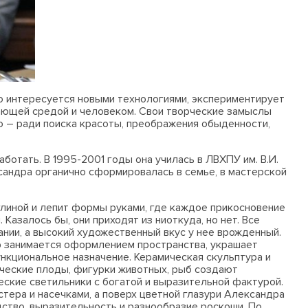
но интересуется новыми технологиями, экспериментирует
ающей средой и человеком. Свои творческие замыслы
то – ради поиска красоты, преображения обыденности,
ботать. В 1995-2001 годы она училась в ЛВХПУ им. В.И.
сандра органично сформировалась в семье, в мастерской
глиной и лепит формы руками, где каждое прикосновение
азалось бы, они приходят из ниоткуда, но нет. Все
нии, а высокий художественный вкус у нее врожденный.
р занимается оформлением пространства, украшает
нкциональное назначение. Керамическая скульптура и
ические плоды, фигурки животных, рыб создают
ские светильники с богатой и выразительной фактурой.
тера и насечками, а поверх цветной глазури Александра
ство, выразительность и разнообразие роскоши. По