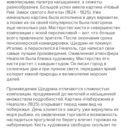
живописными, палитра насыщеннее, а сюжеты
разнообразнее. Большой успех имела картина «Новый
Рим. Замок святого Ангела» (1824 - 1825). Уже
изначально картина была исполнена в двух вариантах,
а позже из-за своей популярности была повторена
еще несколько раз. Мастерство кисти и совершенство
композиции с ясной перспективой – вот, что больше
всего привлекало зрителя. После окончания срока
пенсионерской командировки, Щедрин не покинул
Италию, а переселился в Неаполь, где написал свои
самые лучшие произведения. Оживленная атмосфера
Неаполя была близка художнику. Мастерство его
кисти растет с каждым годом. Он писал город в
солнечные дни и при лунном свете, передавал яркий
колорит южной природы и великолепие морских
далей.
Произведения Щедрина отличаются сложностью
композиции, продуманной до мелочей и насыщенной
множеством подробностей. Картина «Набережная в
Неаполе» (1825) открывает перед нами вид на
побережье. День клонится к закату, уже вернулись из
моря рыбаки, но оживленная торговля и возможность
насладиться прогулкой по берегу влечет горожан на
набережную. Кисть художника свободно скользит по