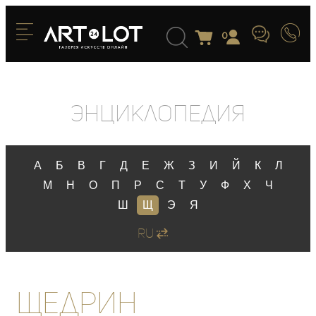
0
Энциклопедия
А
Б
В
Г
Д
Е
Ж
З
И
Й
К
Л
М
Н
О
П
Р
С
Т
У
Ф
Х
Ч
Ш
Щ
Э
Я
RU
Щедрин