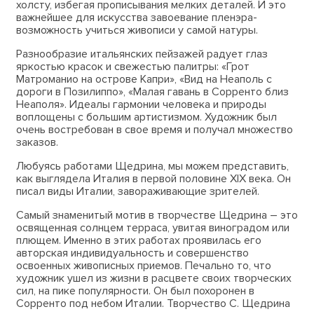
холсту, избегая прописывания мелких деталей. И это
важнейшее для искусства завоевание пленэра-
возможность учиться живописи у самой натуры.
Разнообразие итальянских пейзажей радует глаз
яркостью красок и свежестью палитры: «Грот
Матроманио на острове Капри», «Вид на Неаполь с
дороги в Позилиппо», «Малая гавань в Сорренто близ
Неаполя». Идеалы гармонии человека и природы
воплощены с большим артистизмом. Художник был
очень востребован в свое время и получал множество
заказов.
Любуясь работами Щедрина, мы можем представить,
как выглядела Италия в первой половине XIX века. Он
писал виды Италии, завораживающие зрителей.
Самый знаменитый мотив в творчестве Щедрина – это
освященная солнцем терраса, увитая виноградом или
плющем. Именно в этих работах проявилась его
авторская индивидуальность и совершенство
освоенных живописных приемов. Печально то, что
художник ушел из жизни в расцвете своих творческих
сил, на пике популярности. Он был похоронен в
Сорренто под небом Италии. Творчество С. Щедрина