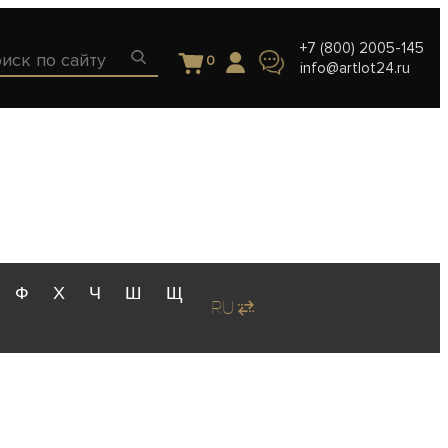
+7 (800) 2005-145
0
info@artlot24.ru
Ф
Х
Ч
Ш
Щ
RU