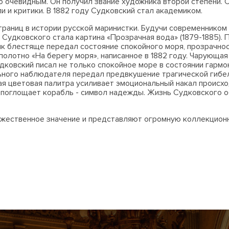
ло очевидным. Он получил звание художника второй степени.
и и критики. В 1882 году Судковский стал академиком.
раниц в истории русской маринистки. Будучи современником И
Судковского стала картина «Прозрачная вода» (1879-1885). 
ик блестяще передал состояние спокойного моря, прозрачно
 полотно «На берегу моря», написанное в 1882 году. Чарующа
ковский писал не только спокойное море в состоянии гармон
ьного наблюдателя передал предвкушение трагической гибел
ая цветовая палитра усиливает эмоциональный накал происхо
поглощает корабль - символ надежды. Жизнь Судковского об
ественное значение и представляют огромную коллекционну