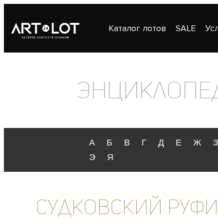
Каталог лотов
SALE
Ус
Публикации
Контакты
Энциклопе
А
Б
В
Г
Д
Е
Ж
Э
Я
Судковский Руфи