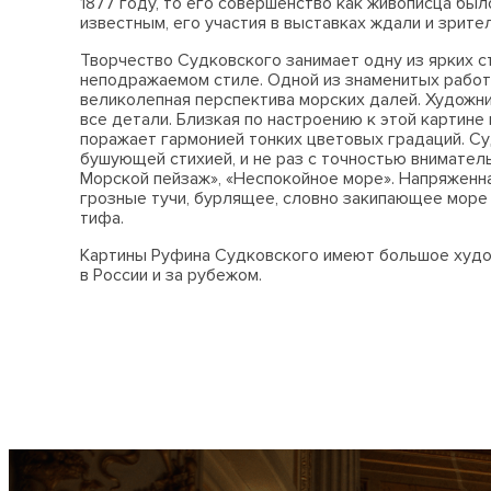
1877 году, то его совершенство как живописца бы
известным, его участия в выставках ждали и зрител
Творчество Судковского занимает одну из ярких ст
неподражаемом стиле. Одной из знаменитых работ 
великолепная перспектива морских далей. Художн
все детали. Близкая по настроению к этой картине
поражает гармонией тонких цветовых градаций. Суд
бушующей стихией, и не раз с точностью внимател
Морской пейзаж», «Неспокойное море». Напряженн
грозные тучи, бурлящее, словно закипающее море 
тифа.
Картины Руфина Судковского имеют большое худож
в России и за рубежом.