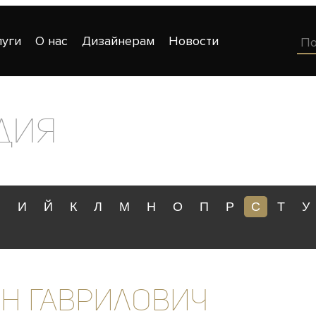
луги
О нас
Дизайнерам
Новости
дия
З
И
Й
К
Л
М
Н
О
П
Р
С
Т
У
н Гаврилович