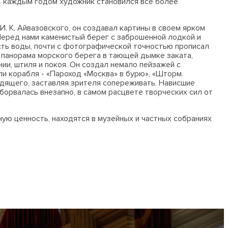
 С каждым годом художник становился все более
. К. Айвазовского, он создавал картины в своем ярком
Перед нами каменистый берег с заброшенной лодкой и
сть воды, почти с фотографической точностью прописал
я панорама морского берега в тающей дымке заката,
ии, штиля и покоя. Он создал немало пейзажей с
и корабля - «Пароход «Москва» в бурю», «Шторм.
дящего, заставляя зрителя сопереживать. Нависшие
орвалась внезапно, в самом расцвете творческих сил от
ю ценность, находятся в музейных и частных собраниях