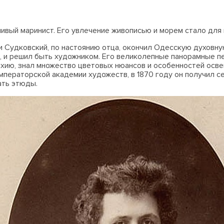
тливый маринист. Его увлечение живописью и морем стало для 
 Судковский, по настоянию отца, окончил Одесскую духовну
л, и решил быть художником. Его великолепные панорамные п
хию, знал множество цветовых нюансов и особенностей осве
ператорской академии художеств, в 1870 году он получил се
ать этюды.