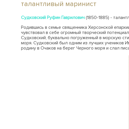
талантливый маринист
Судковский Руфин Гаврилович
(1850-1885) - талан
Родившись в семье священника Херсонской епархии
чувствовал в себе огромный творческий потенциа
Судковский, буквально погруженный в морскую сти
моря. Судковский был одним из лучших учеников Им
родину в Очаков на берег Черного моря и слал пис