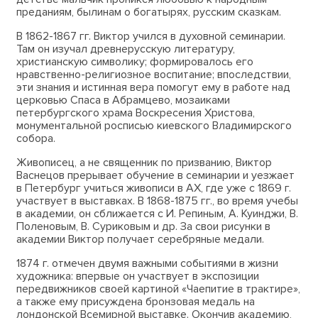
преданиям, былинам о богатырях, русским сказкам.
В 1862-1867 гг. Виктор учился в духовной семинарии.
Там он изучал древнерусскую литературу,
христианскую символику; формировалось его
нравственно-религиозное воспитание; впоследствии,
эти знания и истинная вера помогут ему в работе над
церковью Спаса в Абрамцево, мозаиками
петербургского храма Воскресения Христова,
монументальной росписью киевского Владимирского
собора.
Живописец, а не священник по призванию, Виктор
Васнецов прерывает обучение в семинарии и уезжает
в Петербург учиться живописи в АХ, где уже с 1869 г.
участвует в выставках. В 1868-1875 гг., во время учебы
в академии, он сближается с И. Репиным, А. Куинджи, В.
Поленовым, В. Суриковым и др. За свои рисунки в
академии Виктор получает серебряные медали.
1874 г. отмечен двумя важными событиями в жизни
художника: впервые он участвует в экспозиции
передвижников своей картиной «Чаепитие в трактире»,
а также ему присуждена бронзовая медаль на
лондонской Всемирной выставке. Окончив академию,