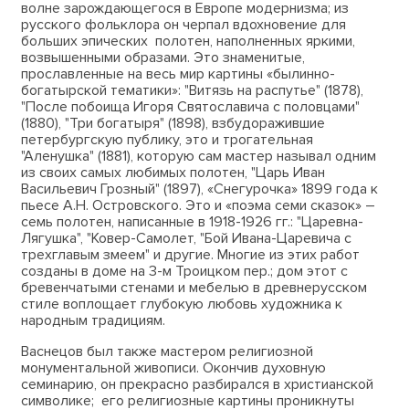
волне зарождающегося в Европе модернизма; из
русского фольклора он черпал вдохновение для
больших эпических полотен, наполненных яркими,
возвышенными образами. Это знаменитые,
прославленные на весь мир картины «былинно-
богатырской тематики»: "Витязь на распутье" (1878),
"После побоища Игоря Святославича с половцами"
(1880), "Три богатыря" (1898), взбудоражившие
петербургскую публику, это и трогательная
"Аленушка" (1881), которую сам мастер называл одним
из своих самых любимых полотен, "Царь Иван
Васильевич Грозный" (1897), «Снегурочка» 1899 года к
пьесе А.Н. Островского. Это и «поэма семи сказок» –
семь полотен, написанные в 1918-1926 гг.: "Царевна-
Лягушка", "Ковер-Самолет, "Бой Ивана-Царевича с
трехглавым змеем" и другие. Многие из этих работ
созданы в доме на 3-м Троицком пер.; дом этот с
бревенчатыми стенами и мебелью в древнерусском
стиле воплощает глубокую любовь художника к
народным традициям.
Васнецов был также мастером религиозной
монументальной живописи. Окончив духовную
семинарию, он прекрасно разбирался в христианской
символике; его религиозные картины проникнуты