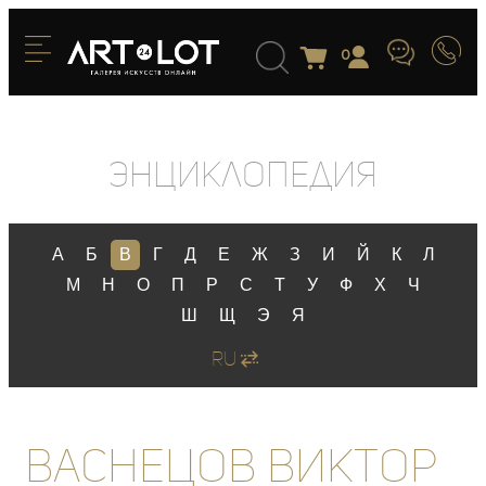
0
Энциклопедия
А
Б
В
Г
Д
Е
Ж
З
И
Й
К
Л
М
Н
О
П
Р
С
Т
У
Ф
Х
Ч
Ш
Щ
Э
Я
RU
Васнецов Виктор