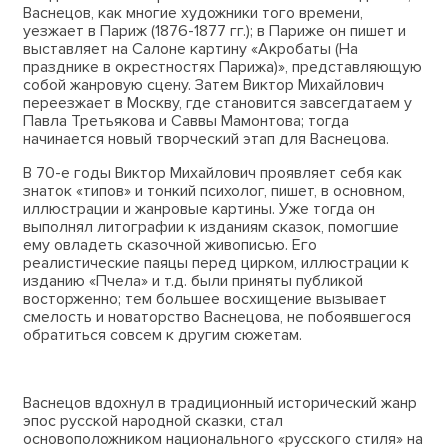
Васнецов, как многие художники того времени,
уезжает в Париж (1876-1877 гг.); в Париже он пишет и
выставляет на Салоне картину «Акробаты (На
празднике в окрестностях Парижа)», представляющую
собой жанровую сцену. Затем Виктор Михайлович
переезжает в Москву, где становится завсегдатаем у
Павла Третьякова и Саввы Мамонтова; тогда
начинается новый творческий этап для Васнецова.
В 70-е годы Виктор Михайлович проявляет себя как
знаток «типов» и тонкий психолог, пишет, в основном,
иллюстрации и жанровые картины. Уже тогда он
выполнял литографии к изданиям сказок, помогшие
ему овладеть сказочной живописью. Его
реалистические паяцы перед цирком, иллюстрации к
изданию «Пчела» и т.д. были приняты публикой
восторженно; тем большее восхищение вызывает
смелость и новаторство Васнецова, не побоявшегося
обратиться совсем к другим сюжетам.
Васнецов вдохнул в традиционный исторический жанр
эпос русской народной сказки, стал
основоположником национального «русского стиля» на