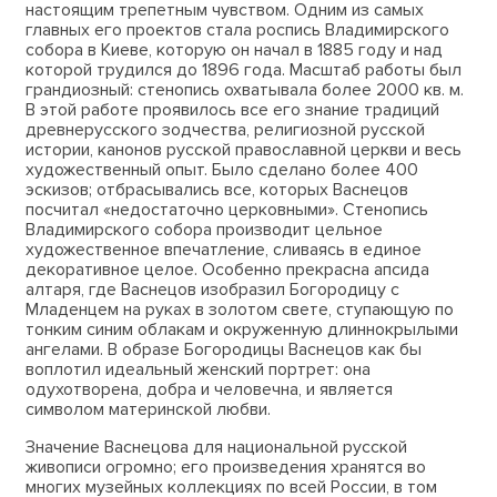
настоящим трепетным чувством. Одним из самых
главных его проектов стала роспись Владимирского
собора в Киеве, которую он начал в 1885 году и над
которой трудился до 1896 года. Масштаб работы был
грандиозный: стенопись охватывала более 2000 кв. м.
В этой работе проявилось все его знание традиций
древнерусского зодчества, религиозной русской
истории, канонов русской православной церкви и весь
художественный опыт. Было сделано более 400
эскизов; отбрасывались все, которых Васнецов
посчитал «недостаточно церковными». Стенопись
Владимирского собора производит цельное
художественное впечатление, сливаясь в единое
декоративное целое. Особенно прекрасна апсида
алтаря, где Васнецов изобразил Богородицу с
Младенцем на руках в золотом свете, ступающую по
тонким синим облакам и окруженную длиннокрылыми
ангелами. В образе Богородицы Васнецов как бы
воплотил идеальный женский портрет: она
одухотворена, добра и человечна, и является
символом материнской любви.
Значение Васнецова для национальной русской
живописи огромно; его произведения хранятся во
многих музейных коллекциях по всей России, в том