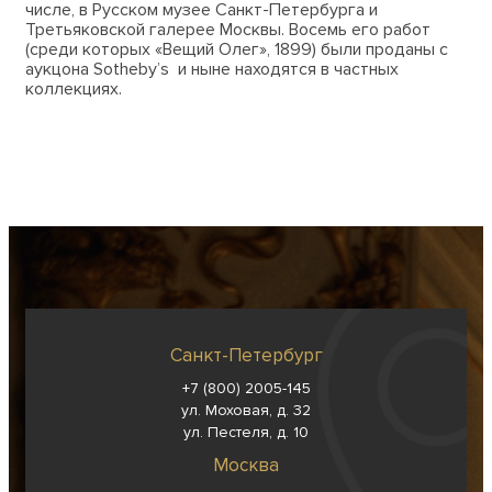
числе, в Русском музее Санкт-Петербурга и
Третьяковской галерее Москвы. Восемь его работ
(среди которых «Вещий Олег», 1899) были проданы с
аукцона Sotheby’s и ныне находятся в частных
коллекциях.
Санкт-Петербург
+7 (800) 2005-145
ул. Моховая, д. 32
ул. Пестеля, д. 10
Москва