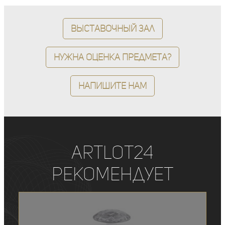
Выставочный зал
Нужна оценка предмета?
Напишите нам
ArtLot24
рекомендует